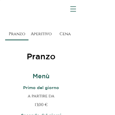
G
A
R
D
E
N
B
IST
R
O
T
Pranzo
Aperitivo
Cena
Pranzo
Menù
Primo del giorno
a partire da
13,00 €