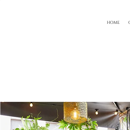
HOME
G
A
R
D
E
N
B
IST
R
O
T