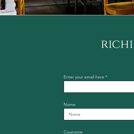
rich
Enter your email here
Nome
Cognome